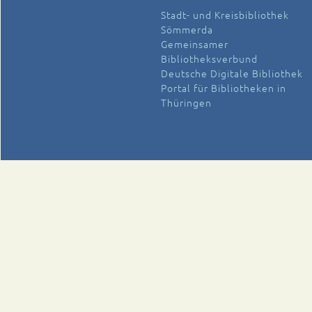
Stadt- und Kreisbibliothek
Sömmerda
Gemeinsamer
Bibliotheksverbund
Deutsche Digitale Bibliothek
Portal für Bibliotheken in
Thüringen