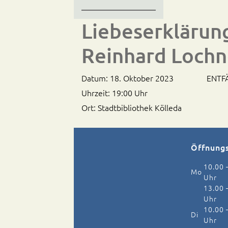
Liebeserklärung
Reinhard Lochn
Datum:
18. Oktober 2023
ENTFÄ
Uhrzeit:
19:00 Uhr
Ort:
Stadtbibliothek Kölleda
Öffnung
10.00 
Mo
Uhr
13.00 
Uhr
10.00 
Di
Uhr