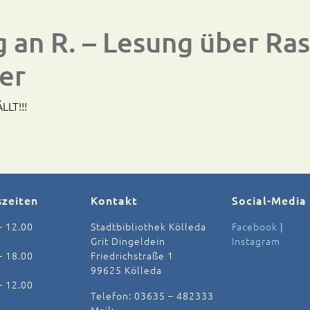
 an R. – Lesung über Ra
er
LLT!!!
szeiten
Kontakt
Social-Media
– 12.00
Stadtbibliothek Kölleda
Facebook
|
Grit Dingeldein
Instagram
– 18.00
Friedrichstraße 1
99625 Kölleda
– 12.00
Telefon: 03635 – 482333